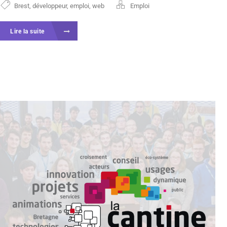
Brest
,
développeur
,
emploi
,
web
Emploi
Lire la suite