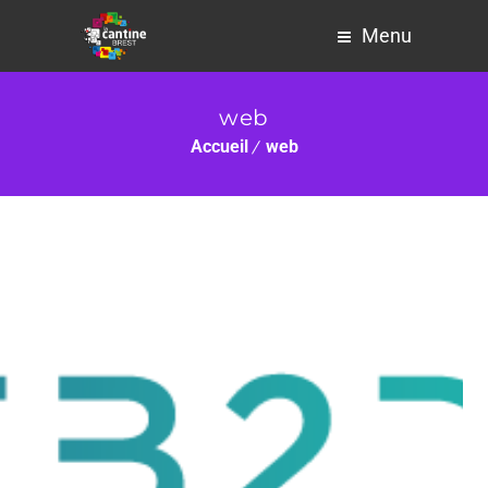
Menu
web
Accueil
web