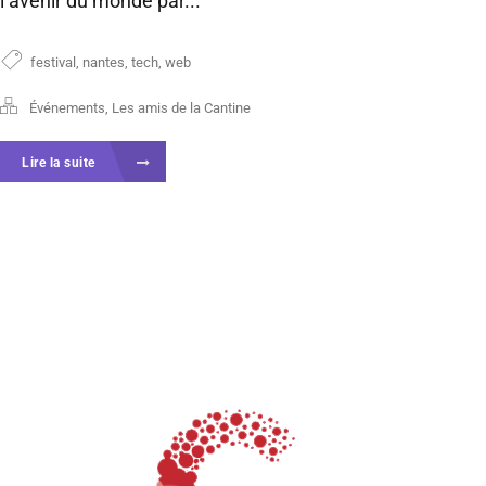
l’avenir du monde par...
festival
,
nantes
,
tech
,
web
Événements
,
Les amis de la Cantine
Lire la suite