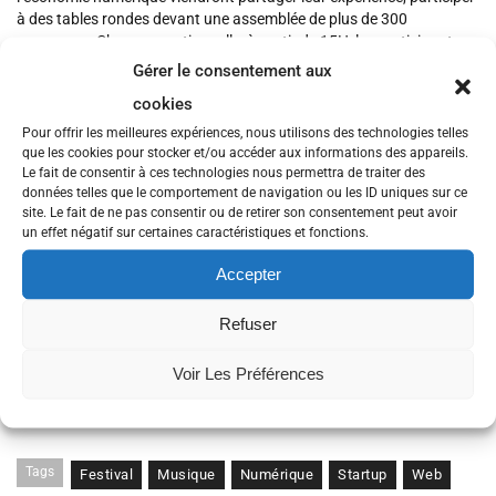
à des tables rondes devant une assemblée de plus de 300
personnes. Chose exceptionnelle, à partir de 15H, les participants
au West Web Festival bénéficieront d’un accès aux concerts des
Gérer le consentement aux
vieilles charrues grâce à leur entrée au WW Festival. Ils pourront
cookies
ainsi assister aux concerts d’Elton John, Stromae, Indochine, Skip
the use, Vanessa Paradis, Franz Ferdinand…
Pour offrir les meilleures expériences, nous utilisons des technologies telles
que les cookies pour stocker et/ou accéder aux informations des appareils.
Aux côtés des stars de la musique, les stars du web seront légion :
Le fait de consentir à ces technologies nous permettra de traiter des
données telles que le comportement de navigation ou les ID uniques sur ce
on retrouvera notamment Marion Moreau (rédacteur en chef de
site. Le fait de ne pas consentir ou de retirer son consentement peut avoir
French Web) qui animera l’évènement mais aussi Olivier Mathiot
un effet négatif sur certaines caractéristiques et fonctions.
(PDG Price Minister), Frédéric Mazella (CEO BlaBlacar), Cyril
Zimmermann (PDG Hi-Media et President de l’Acsel), Kwame
Accepter
Yamgnane (DGA 42), Alice Zagury (The Family) et Evergig (Rachel
Moreau) notamment. Une programmation exceptionnelle pour une
Refuser
première !
Consulter le
communiqué de presse
.
Voir Les Préférences
Plus d’informations ici :
www.west-web-festival.fr
Tags
Festival
Musique
Numérique
Startup
Web