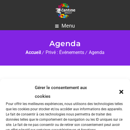
Menu
Agenda
Accueil
Privé : Événements
Agenda
Gérer le consentement aux
L'AGENDA DE LA CANTINE
cookies
Pour offrir les meilleures expériences, nous utilisons des technologies telles
que les cookies pour stocker et/ou accéder aux informations des appareils.
Plusieurs types d’événements, ouverts à tous
Le fait de consentir à ces technologies nous permettra de traiter des
les publics, ont lieu à la Cantine
données telles que le comportement de navigation ou les ID uniques sur ce
site. Le fait de ne pas consentir ou de retirer son consentement peut avoir
un effet négatif sur certaines caractéristiques et fonctions.