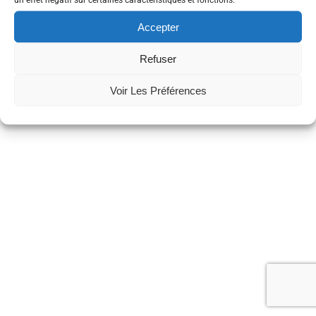
Accepter
Contact coworking : booking@lacantine-brest.net
Contact général: coucou@lacantine-brest.net
Refuser
Voir Les Préférences