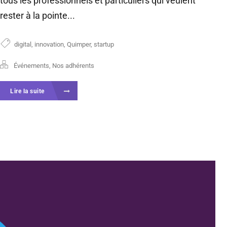
tous les professionnels et particuliers qui veulent
rester à la pointe...
digital
,
innovation
,
Quimper
,
startup
Événements
,
Nos adhérents
Lire la suite