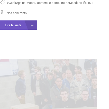
#GeekAgainstMoodDisorders
,
e-santé
,
InTheMoodForLife
,
IOT
Nos adhérents
Lire la suite