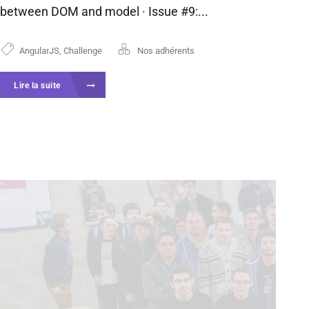
between DOM and model · Issue #9:...
AngularJS
,
Challenge
Nos adhérents
Lire la suite