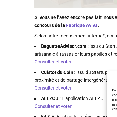
Si vous ne l’avez encore pas fait, nous 
concours de la
Fabrique Aviva
.
Selon notre recensement interne*, nous a
BaguetteAdvisor.com
: issu du Star
artisanale à rassasier leurs papilles et 
Consulter et voter.
Cuistot du Coin
: issu du Startup Wee
proximité et de partage intergénération
Consulter et voter.
Pou
coo
ALEZOU
: L’application ALÉZOU favor
ces
nav
Consulter et voter.
con
Fil & Fab
: objectif: créer une nouvell