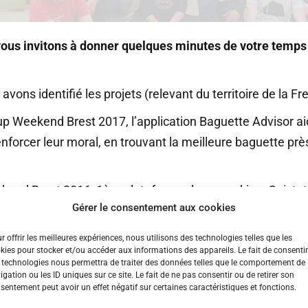
vous invitons à donner quelques minutes de votre temps p
vons identifié les projets (relevant du territoire de la F
tup Weekend Brest 2017, l’application Baguette Advisor a
renforcer leur moral, en trouvant la meilleure baguette pr
kend Brest 2016, 1ère plateforme de co-cooking, Cuistot 
Gérer le consentement aux cookies
nel.
r offrir les meilleures expériences, nous utilisons des technologies telles que les
kies pour stocker et/ou accéder aux informations des appareils. Le fait de consentir
ise la mise en relation des jeunes avec les entreprises e
 technologies nous permettra de traiter des données telles que le comportement de
igation ou les ID uniques sur ce site. Le fait de ne pas consentir ou de retirer son
sentement peut avoir un effet négatif sur certaines caractéristiques et fonctions.
e valorisation des filets de pêche usagés. Par la conceptio