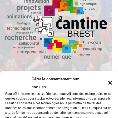
Gérer le consentement aux
cookies
Web2Day 2016
Pour offrir les meilleures expériences, nous utilisons des technologies telles
que les cookies pour stocker et/ou accéder aux informations des appareils.
Le fait de consentir à ces technologies nous permettra de traiter des
Le Web2day, événement web incontournable en
données telles que le comportement de navigation ou les ID uniques sur ce
site. Le fait de ne pas consentir ou de retirer son consentement peut avoir
France, propose 3 jours de conférences, de débats et
un effet négatif sur certaines caractéristiques et fonctions.