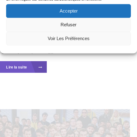
d’animations ludiques et technophiles autour des
Accepter
nouveaux usages du web, des startups et des
Refuser
innovations numériques qui font l’actualité. Il se
déroulera les 15, 16...
Voir Les Préférences
event
,
nantes
,
web
Événements
Lire la suite