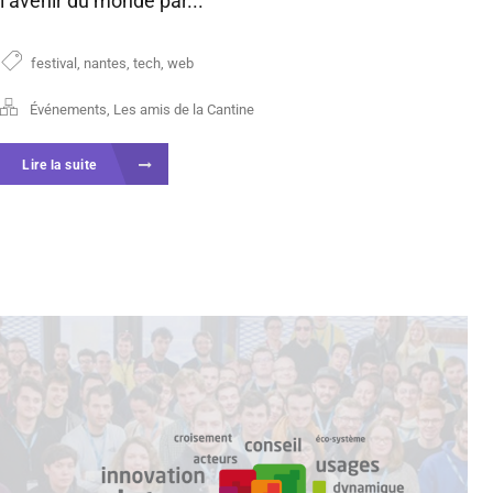
l’avenir du monde par...
festival
,
nantes
,
tech
,
web
Événements
,
Les amis de la Cantine
Lire la suite