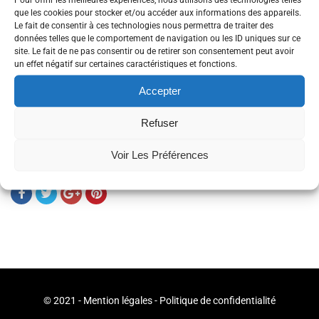
En tant que membre du réseau TechPlaces, la Cantine numérique
que les cookies pour stocker et/ou accéder aux informations des appareils.
Brest bénéficie de -20% sur le tarif des pass 3 jours. Ces codes
Le fait de consentir à ces technologies nous permettra de traiter des
sont réservés aux adhérents, demandez-le!
données telles que le comportement de navigation ou les ID uniques sur ce
site. Le fait de ne pas consentir ou de retirer son consentement peut avoir
Nous écrire à
coucou@lacantine-brest.net
.
un effet négatif sur certaines caractéristiques et fonctions.
Découvrir le Web2Day
.
Accepter
Refuser
Tags
Event
Nantes
Web
Voir Les Préférences
Partager
© 2021 -
Mention légales
-
Politique de confidentialité