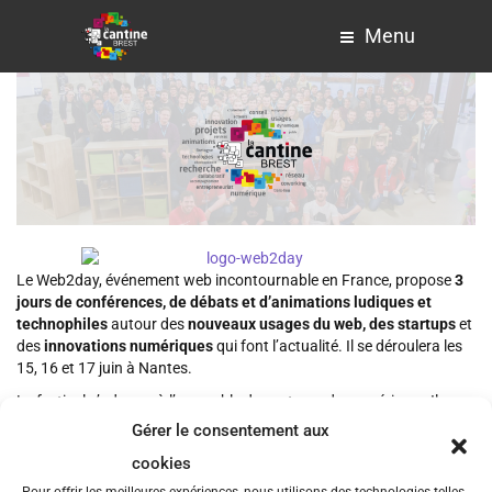
Menu
Le Web2day, événement web incontournable en France, propose
3
jours de conférences, de débats et d’animations ludiques et
technophiles
autour des
nouveaux usages du web, des startups
et
des
innovations numériques
qui font l’actualité. Il se déroulera les
15, 16 et 17 juin à Nantes.
Le festival s’adresse à l’ensemble des acteurs du numérique. Il
rassemble entreprises innovantes, porteurs de projets,
Gérer le consentement aux
investisseurs, institutionnels, élus et médias autour du web et de
cookies
l’innovation numérique !
Pour offrir les meilleures expériences, nous utilisons des technologies telles