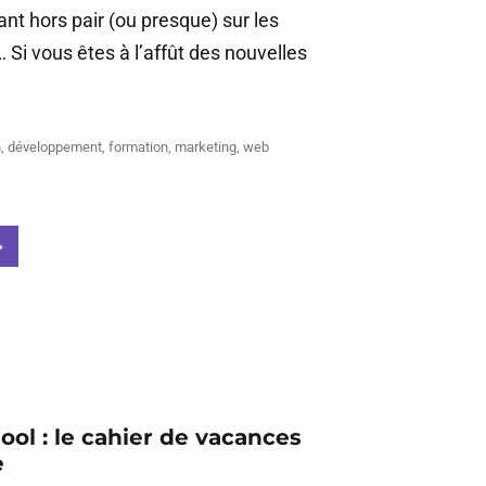
t hors pair (ou presque) sur les
Si vous êtes à l’affût des nouvelles
n
,
développement
,
formation
,
marketing
,
web
l : le cahier de vacances
e