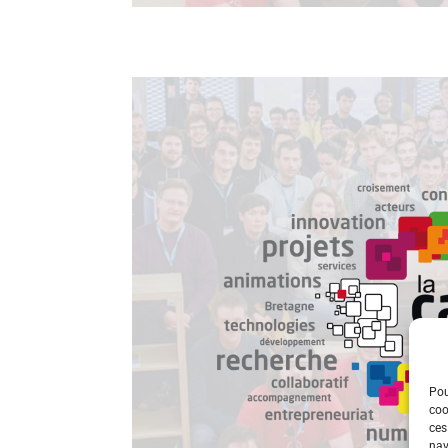
Pou
coo
ces
nav