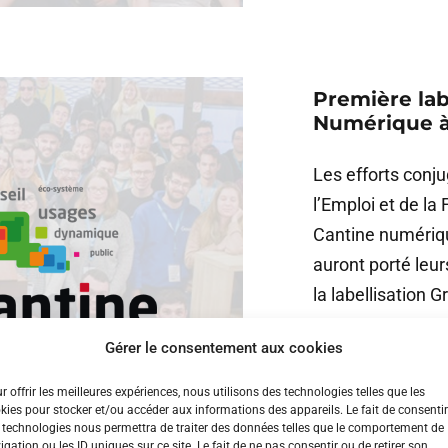
Première lab
Numérique à
Les efforts conju
l’Emploi et de la
Cantine numériqu
auront porté leur
la labellisation G
Gérer le consentement aux cookies
Brest
,
code.bzh
,
dé
numérique
r offrir les meilleures expériences, nous utilisons des technologies telles que les
kies pour stocker et/ou accéder aux informations des appareils. Le fait de consentir
Événements
,
La Ca
 technologies nous permettra de traiter des données telles que le comportement de
igation ou les ID uniques sur ce site. Le fait de ne pas consentir ou de retirer son