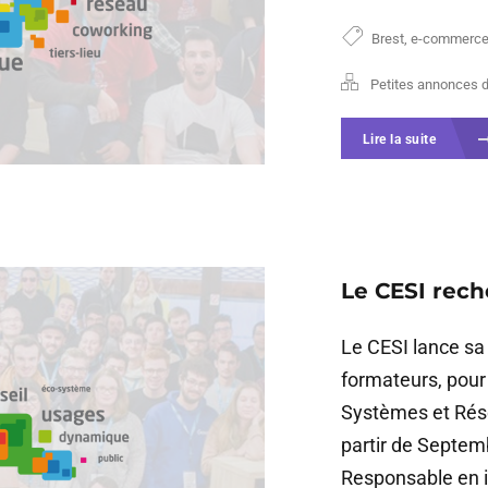
Brest
,
e-commerc
Petites annonces 
Lire la suite
Le CESI rec
Le CESI lance s
formateurs, pour
Systèmes et Rése
partir de Septem
Responsable en in