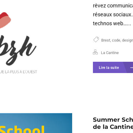
rêvez communican
réseaux sociaux… 
technos web…...
Brest
,
code
,
desig
La Cantine
Lire la suite
Summer Schoo
de la Cantin