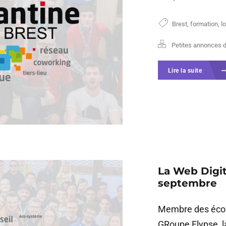
Brest
,
formation
,
lo
Petites annonces 
Lire la suite
La Web Digit
septembre
Membre des écoles
GRoupe Elypse, l