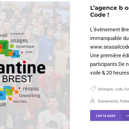
L’agence b o
Code !
L’événement Bret
immanquable du 
www.seasailcode.
Une première édit
participants De 
voile & 20 heures.
Bretagne
,
code
,
fo
Événements
,
Petit
Lire la suite