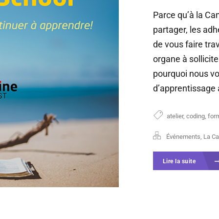
Parce qu’à la Ca
partager, les ad
de vous faire tra
organe à sollici
pourquoi nous vo
d’apprentissage 
atelier
,
coding
,
for
Événements
,
La Ca
Lire la suite