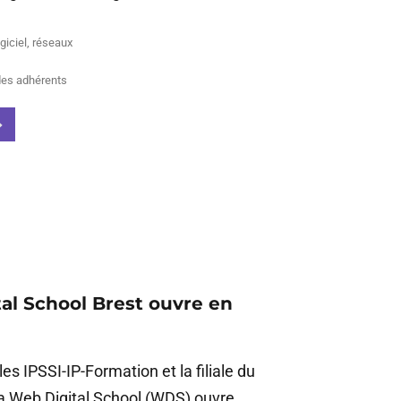
giciel
,
réseaux
des adhérents
al School Brest ouvre en
 IPSSI-IP-Formation et la filiale du
a Web Digital School (WDS) ouvre