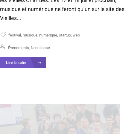
les Vieilles Charrues. Les 17 et 18 juillet prochain,
musique et numérique ne feront qu’un sur le site des
Vieilles...
festival
,
musique
,
numérique
,
startup
,
web
Événements
,
Non classé
Lire la suite