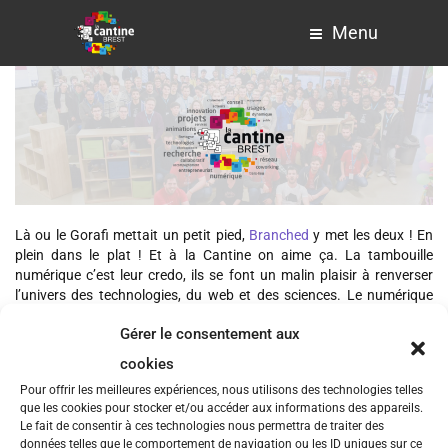
Menu
Là ou le Gorafi mettait un petit pied,
Branched
y met les deux ! En
plein dans le plat ! Et à la Cantine on aime ça. La tambouille
numérique c’est leur credo, ils se font un malin plaisir à renverser
l’univers des technologies, du web et des sciences. Le numérique
dans tous ses états, allègrement parodié pour le bonheur des gens
Gérer le consentement aux
connectés et de tout le petit monde qui y travaille. Petit nouveau
dans la cours de récré des sites parodique, il n’en est pas moins au
cookies
niveau et sur tous les fronts de l’information. Mêlant actualité
Pour offrir les meilleures expériences, nous utilisons des technologies telles
directe et pertinente, sujets plus approfondis, sondages ciblés à
que les cookies pour stocker et/ou accéder aux informations des appareils.
question ouvertes, rédaction de qualité, on ne pouvait rêver mieux
Le fait de consentir à ces technologies nous permettra de traiter des
pour parler de ce qui nous entoure désormais depuis plus de trois
données telles que le comportement de navigation ou les ID uniques sur ce