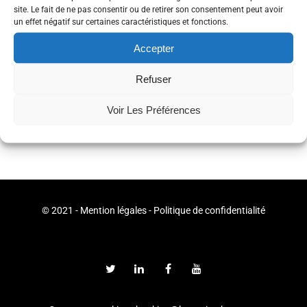
décennies. Les technologies numériques ont désormais un porte-
site. Le fait de ne pas consentir ou de retirer son consentement peut avoir
parole conséquent en la personne de Branched, même Axelle Le
un effet négatif sur certaines caractéristiques et fonctions.
Maire, secrétaire d’Etat au numérique le
confirme
!
Accepter
Refuser
Partager
Voir Les Préférences
© 2021 -
Mention légales
-
Politique de confidentialité