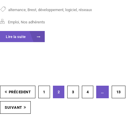
alternance
,
Brest
,
développement
,
logiciel
,
réseaux
Emploi
,
Nos adhérents
Lire la suite
PRÉCEDENT
1
2
3
4
…
13
SUIVANT