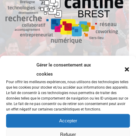
Gérer le consentement aux
cookies
Pour offrir les meilleures expériences, nous utilisons des technologies telles
Proposition de thèse: Usages collectifs
que les cookies pour stocker et/ou accéder aux informations des appareils.
du numérique et circuits-courts de la
Le fait de consentir à ces technologies nous permettra de traiter des
culture
données telles que le comportement de navigation ou les ID uniques sur ce
site. Le fait de ne pas consentir ou de retirer son consentement peut avoir
un effet négatif sur certaines caractéristiques et fonctions.
Le groupement d’intérêt scientifique M@rsouin
Accepter
recherche des candidats pour une thèse sur le thème:
usages collectifs du numérique et circuits-courts de la
Refuser