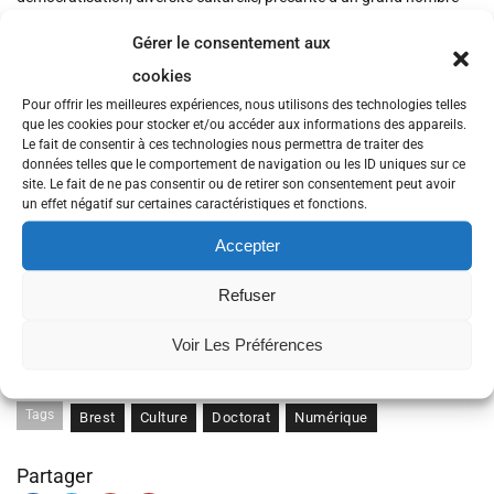
d’artistes.
Gérer le consentement aux
Ces initiatives ont toujours existé tels les concerts chez l’habitant,
cookies
mais dans quelle mesure le numérique joue-t-il comme un
amplificateur de ces pratiques, et/ou comme un moyen d’y
Pour offrir les meilleures expériences, nous utilisons des technologies telles
renouveler les formes de la démocratie participative ?
que les cookies pour stocker et/ou accéder aux informations des appareils.
Le fait de consentir à ces technologies nous permettra de traiter des
Plus précisément, le numérique accompagne, d’une part, l’arrivée de
données telles que le comportement de navigation ou les ID uniques sur ce
nouveaux acteurs issus des TIC qui contribuent à une ré-
site. Le fait de ne pas consentir ou de retirer son consentement peut avoir
intermédiation de la filière, et, d’autre part, un modèle désintermédié
un effet négatif sur certaines caractéristiques et fonctions.
type « circuit-court » qui fait appel à des nouveaux modes
d’organisation basés sur la participation des consommateurs dans
Accepter
la production, la programmation et la distribution des biens
culturels. L’objectif de cette thèse est, à partir d’une une approche «
Refuser
bottom-up » et inter-disciplinaire, d’identifier le rôle du numérique
associés à ces différents circuits-courts de la culture.
Voir Les Préférences
Consulter la fiche résumé.
Tags
Brest
Culture
Doctorat
Numérique
Partager