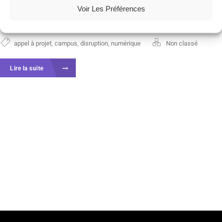
Programme d’Investissement d’Avenir (PIA). Date
Voir Les Préférences
limite de dépôt...
appel à projet
,
campus
,
disruption
,
numérique
Non classé
Lire la suite