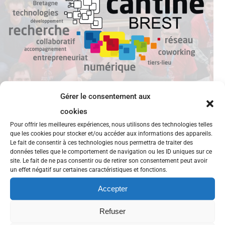
Gérer le consentement aux
cookies
Pour offrir les meilleures expériences, nous utilisons des technologies telles
que les cookies pour stocker et/ou accéder aux informations des appareils.
Appel à projet Disrupt Campus
Le fait de consentir à ces technologies nous permettra de traiter des
données telles que le comportement de navigation ou les ID uniques sur ce
site. Le fait de ne pas consentir ou de retirer son consentement peut avoir
L’appel à projets « Disrupt’ Campus » est un dispositif
un effet négatif sur certaines caractéristiques et fonctions.
de soutien aux formations à l’innovation numérique
Accepter
et à entrepreneuriat, avec des projets étudiants-
entreprises au centre du cursus, financé par le
Refuser