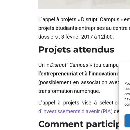
L’appel à projets « Disrupt’ Campus » es
projets étudiants-entreprises au centre
dossiers : 3 février 2017 à 12h00.
Projets attendus
Un «
Disrupt’ Campus
» (ou campus étud
l’entrepreneuriat et à l’innovation num
(possiblement en association avec un 
Pou
coo
transformation numérique.
ces
nav
L’appel à projets vise à sélectionne
con
d’investissements d’avenir (PIA)
de l’Eta
Comment participer