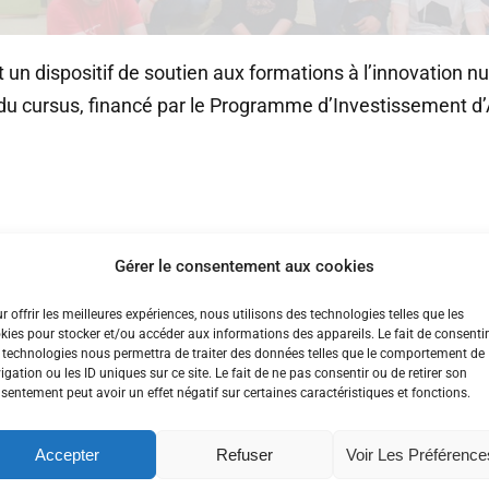
t un dispositif de soutien aux formations à l’innovation 
 du cursus, financé par le Programme d’Investissement d’A
iants-entreprises pour l’innovation de rupture par le 
Gérer le consentement aux cookies
érique
en mode «
startup
», élaboré par un ou plusieurs 
partenaire privé), et associant étroitement des entr
r offrir les meilleures expériences, nous utilisons des technologies telles que les
kies pour stocker et/ou accéder aux informations des appareils. Le fait de consentir
 technologies nous permettra de traiter des données telles que le comportement de
igation ou les ID uniques sur ce site. Le fait de ne pas consentir ou de retirer son
r une dizaine de projets. Il est doté d’une envelopp
sentement peut avoir un effet négatif sur certaines caractéristiques et fonctions.
t.
Accepter
Refuser
Voir Les Préférence
 ?