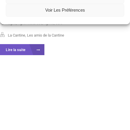
promouvoir la démarche agile...
Voir Les Préférences
agile
,
AgileTourBrest
,
Agilité
,
UBO
La Cantine
,
Les amis de la Cantine
Lire la suite