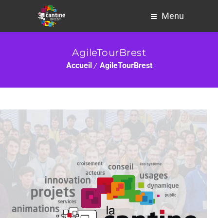
Menu
AgileTourBrest
Accueil
AgileTourBrest