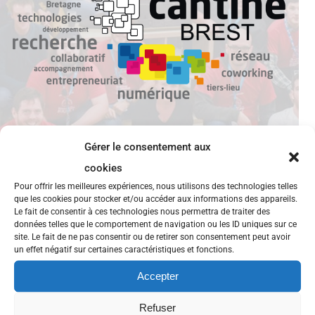
Gérer le consentement aux
cookies
Pour offrir les meilleures expériences, nous utilisons des technologies telles
Agile Tour Brest 2015 recherche
que les cookies pour stocker et/ou accéder aux informations des appareils.
orateurs
Le fait de consentir à ces technologies nous permettra de traiter des
données telles que le comportement de navigation ou les ID uniques sur ce
site. Le fait de ne pas consentir ou de retirer son consentement peut avoir
La première édition de l’Agile Tour Brest en 2014 a
un effet négatif sur certaines caractéristiques et fonctions.
réuni plus de 230 personnes, la seconde édition aura
Accepter
lieu le 5 novembre 2015 à l’Université de Bretagne
Refuser
Occidentale. L’objectif de cet évènement est de