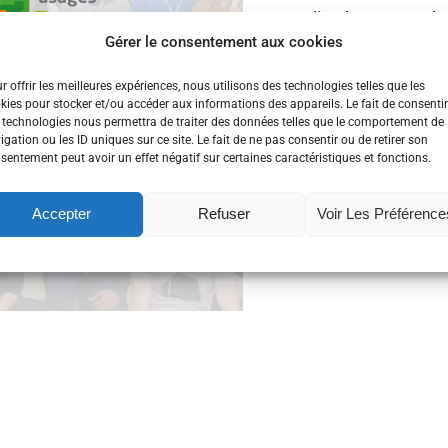
lieu le 5 novembr
Gérer le consentement aux cookies
Occidentale. L’o
promouvoir la dé
r offrir les meilleures expériences, nous utilisons des technologies telles que les
kies pour stocker et/ou accéder aux informations des appareils. Le fait de consentir
 technologies nous permettra de traiter des données telles que le comportement de
agile
,
AgileTourBre
igation ou les ID uniques sur ce site. Le fait de ne pas consentir ou de retirer son
sentement peut avoir un effet négatif sur certaines caractéristiques et fonctions.
La Cantine
,
Les ami
Accepter
Refuser
Voir Les Préférence
Lire la suite