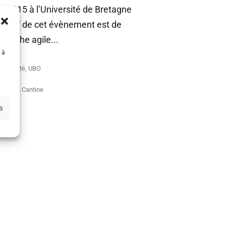
e 2015 à l’Université de Bretagne
bjectif de cet évènement est de
marche agile...
 à
st
,
Agilité
,
UBO
s de la Cantine
s