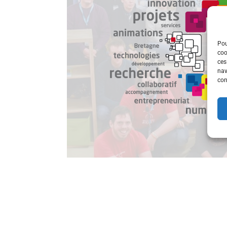
Pou
coo
ces
nav
con