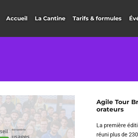
Accueil
La Cantine
Tarifs & formules
Év
Agile Tour B
orateurs
La première éditi
réuni plus de 23