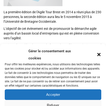
La première édition de l’Agile Tour Brest en 2014 a réuni plus de 230
personnes, la seconde édition aura lieu le 5 novembre 2015 à
l’Université de Bretagne Occidentale.
L’objectif de cet évènement est de promouvoir la démarche agile
auprès d’un bassin local d’entreprises qui est en pleine conversion
vers l’agilité.
La journée se déroulera sous la forme de conférences (sujet avancé,
retour d’expérience) ou d’ateliers (dojo, Serious Game).
Gérer le consentement aux
Les sujets s’adressent un large public, depuis les fondamentaux de
cookies
l’agile jusqu’aux pratiques avancées.
Pour offrir les meilleures expériences, nous utilisons des technologies telles
que les cookies pour stocker et/ou accéder aux informations des appareils.
Si vous souhaitez proposer une session merci de préciser:
Le fait de consentir à ces technologies nous permettra de traiter des
Le nom du ou des intervenants
données telles que le comportement de navigation ou les ID uniques sur ce
site. Le fait de ne pas consentir ou de retirer son consentement peut avoir
Le titre de votre intervention
un effet négatif sur certaines caractéristiques et fonctions.
le type d’intervention
Accepter
Conférence
Atelier
Refuser