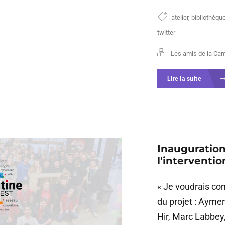
atelier
,
bibliothèqu
twitter
Les amis de la Can
Lire la suite
Inauguration
l'interventi
« Je voudrais co
du projet : Aymer
Hir, Marc Labbey