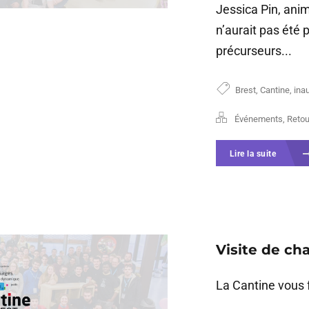
Jessica Pin, anim
n’aurait pas été 
précurseurs...
Brest
,
Cantine
,
ina
Événements
,
Retour
Lire la suite
Visite de cha
La Cantine vous f