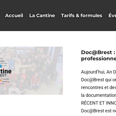
Accueil
La Cantine
Tarifs & formules
Év
Doc@Brest : 
professionne
Aujourd’hui, An D
Doc@Brest qui o
rencontres et des
la documentatio
RÉCENT ET INNO
Doc@Brest est né