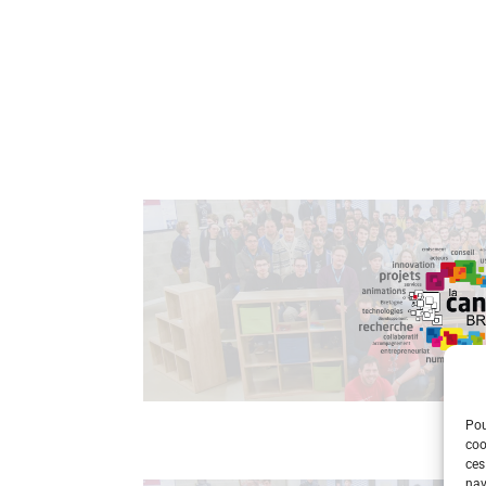
Pou
coo
ces
nav