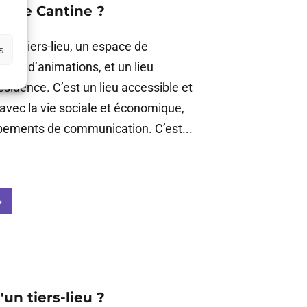
'une Cantine ?
is un tiers-lieu, un espace de
s
pace d’animations, et un lieu
ésidence. C’est un lieu accessible et
e avec la vie sociale et économique,
pements de communication. C’est...
un tiers-lieu ?