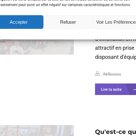
Qu'est-ce qu
sentement peut avoir un effet négatif sur certaines caractéristiques et fonctions.
C’est tout à la fo
Accepter
Refuser
Voir Les Préférence
coworking, un es
d’innovation en r
attractif en pris
disposant d’équi
Réflexions
Lire la suite
Qu'est-ce qu'