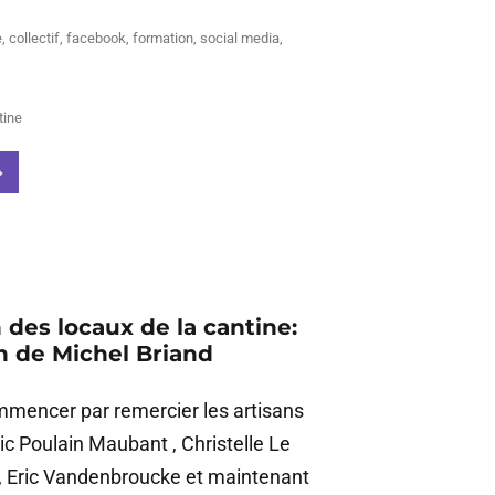
e
,
collectif
,
facebook
,
formation
,
social media
,
tine
 des locaux de la cantine:
on de Michel Briand
mmencer par remercier les artisans
ic Poulain Maubant , Christelle Le
, Eric Vandenbroucke et maintenant