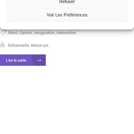
Refuser
n’aurait pas été possible non plus sans les
Voir Les Préférences
précurseurs...
Brest
,
Cantine
,
inauguration
,
intervention
Événements
,
Retour sur...
Lire la suite