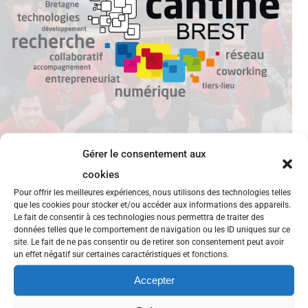
Gérer le consentement aux
cookies
Inauguration des locaux de la cantine:
Pour offrir les meilleures expériences, nous utilisons des technologies telles
l'intervention de Michel Briand
que les cookies pour stocker et/ou accéder aux informations des appareils.
Le fait de consentir à ces technologies nous permettra de traiter des
données telles que le comportement de navigation ou les ID uniques sur ce
« Je voudrais commencer par remercier les artisans
site. Le fait de ne pas consentir ou de retirer son consentement peut avoir
un effet négatif sur certaines caractéristiques et fonctions.
du projet : Aymeric Poulain Maubant , Christelle Le
Accepter
Hir, Marc Labbey, Eric Vandenbroucke et maintenant
Jessica Pin, animatrice de cet espace. Ce projet