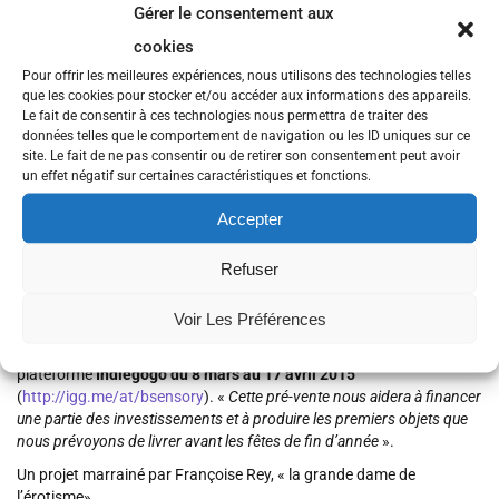
Gérer le consentement aux
S’il existe déjà quelques modèles de sextoys pilotés par
smartphones, aucun n’est associé à de la lecture. «
En 2020, le
cookies
marché du sextoy pèsera 50 milliards de dollars, soit autant que
Pour offrir les meilleures expériences, nous utilisons des technologies telles
celui du smartphone. Ce serait dommage qu’aucune entreprise
que les cookies pour stocker et/ou accéder aux informations des appareils.
française ne se positionne sur ce marché à fort potentiel. C’est ce
Le fait de consentir à ces technologies nous permettra de traiter des
que j’essaye d’expliquer à ceux qui pensent encore que ce business
données telles que le comportement de navigation ou les ID uniques sur ce
n’est pas « éthique » ou «politiquement correct » !
site. Le fait de ne pas consentir ou de retirer son consentement peut avoir
un effet négatif sur certaines caractéristiques et fonctions.
B.Sensory est un vrai projet industriel qui réunit de nombreuses
compétences (design, ergonomie, plasturgie, électronique,
Accepter
informatique..
.).
Le choix du made in France garantit la qualité du
produit mais majore le coût des investissements de départ
. « Le
Refuser
moule nécessaire à la fabrication du sextoy coûte deux fois plus
cher en France qu’en Chine, ce n’est pas neutre ! ».
Voir Les Préférences
D’où l’importance de la
cam
pagne de crowdfunding organisée sur la
plateforme
Indiegogo du 8 mars au 17 avril 2015
(
http://igg.me/at/bsensory
)
.
«
Cette pré-vente nous aidera à financer
une partie des investissements et à produire les premiers objets que
nous prévoyons de livrer avant les fêtes de fin d’année
».
Un projet marrainé par Françoise Rey, « la grande dame de
l’érotisme»