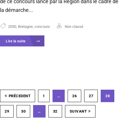
de ce concours lancé par la Région dans le cadre de
la démarche...
2030
,
Bretagne
,
concours
Non classé
Lire la suite
PRÉCEDENT
1
…
26
27
28
29
30
…
32
SUIVANT