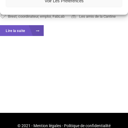
Vauban. Dans le but de coordonner ce...
Voir Les Préférences
Brest
,
coordinateur
,
emploi
,
FabLab
Les amis de la Cantine
Lire la suite
© 2021 -
Mention légales
-
Politique de confidentialité