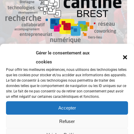
Gérer le consentement aux
cookies
Pour offrir les meilleures expériences, nous utilisons des technologies telles
que les cookies pour stocker et/ou accéder aux informations des appareils.
Le fait de consentir à ces technologies nous permettra de traiter des
Les Fabriques du Ponant recrutent!
données telles que le comportement de navigation ou les ID uniques sur ce
site. Le fait de ne pas consentir ou de retirer son consentement peut avoir
un effet négatif sur certaines caractéristiques et fonctions.
Le projet « Les fabriques du ponant » unissant La
Maison du Libre (fablab Tyfab), Telecom Bretagne
Accepter
(Fablab Téléfab) et les petits débrouillards ouvrira
Refuser
très bientôt ses portes dans le bâtiment « X » du lycée