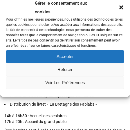
Gérer le consentement aux
étapes, avant de se retrouver pour la dernière étape sur Rennes et
cookies
Chartres de Bretagne à l’occasion de la
fête de la science
Pour offrir les meilleures expériences, nous utilisons des technologies telles
Dans chaque ville étape :
1 camion et 90 m2 d’espace d’animation.
que les cookies pour stocker et/ou accéder aux informations des appareils.
Deux animateurs scientifiques accueillent le public avec des ateliers
Le fait de consentir à ces technologies nous permettra de traiter des
pratiques. Un « maker » breton réalise des démos plus pointues
données telles que le comportement de navigation ou les ID uniques sur ce
site. Le fait de ne pas consentir ou de retirer son consentement peut avoir
Ateliers au programme :
un effet négatif sur certaines caractéristiques et fonctions.
Initiation à Arduino
Accepter
Jeux avec Makey-Makey
Refuser
Diffusion des vidéos du MOOC et de la fabrication numérique
Démonstration d’imprimantes 3D
Voir Les Préférences
Démonstration de drônes (sous réserve de possibilité).
Présentation de la dynamique régionale Fablab
Distribution du livret « La Bretagne des Fablabs »
14h à 16h30 : Accueil des scolaires
17h à 20h : Accueil du grand public