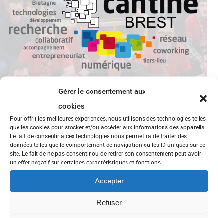
Gérer le consentement aux
cookies
Pour offrir les meilleures expériences, nous utilisons des technologies telles
que les cookies pour stocker et/ou accéder aux informations des appareils.
5e forum Camp’TIC « Solidarités et
Le fait de consentir à ces technologies nous permettra de traiter des
numérique »
données telles que le comportement de navigation ou les ID uniques sur ce
site. Le fait de ne pas consentir ou de retirer son consentement peut avoir
un effet négatif sur certaines caractéristiques et fonctions.
Rendez-vous le mercredi 21 mai à Lanester ! Les
Accepter
associations Camp’TIC, Défis et C2SOL ont le plaisir
de vous informer de la tenue du forum annuel
Refuser
« Camp’TIC de mai » qui traitera cette année des