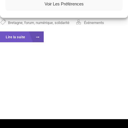
Voir Les Préférences
questions de solidarités. Le forum...
Bretagne
,
forum
,
numérique
,
solidarité
Événements
Lire la suite