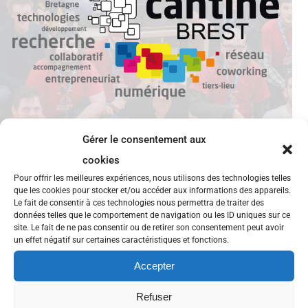
Gérer le consentement aux
cookies
Pour offrir les meilleures expériences, nous utilisons des technologies telles
Recherche Volontaire en service
que les cookies pour stocker et/ou accéder aux informations des appareils.
Le fait de consentir à ces technologies nous permettra de traiter des
civique
données telles que le comportement de navigation ou les ID uniques sur ce
site. Le fait de ne pas consentir ou de retirer son consentement peut avoir
Contribuer à l’utilisation du numérique dans une
un effet négatif sur certaines caractéristiques et fonctions.
classe relais Recherche personne ayant des habiletés
Accepter
et une curiosité dans le domaine du numérique
Refuser
(gestion de sites, veille, développement de nouveaux