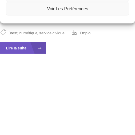
outils, sensibilité à l’open source …) pour participer à
Voir Les Préférences
un...
Brest
,
numérique
,
service civique
Emploi
Lire la suite