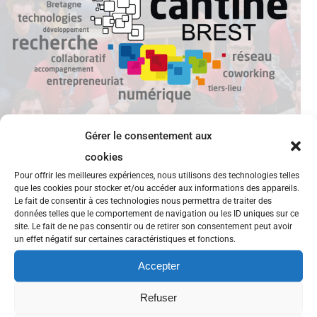
Gérer le consentement aux
cookies
Pour offrir les meilleures expériences, nous utilisons des technologies telles
que les cookies pour stocker et/ou accéder aux informations des appareils.
Retour sur… la conférence OpenStack
Le fait de consentir à ces technologies nous permettra de traiter des
données telles que le comportement de navigation ou les ID uniques sur ce
site. Le fait de ne pas consentir ou de retirer son consentement peut avoir
Introdution à OpenStack Gauvain Pocentek, expert
un effet négatif sur certaines caractéristiques et fonctions.
Linux et OpenStack chez Objectif Libre. Avec plus de
Accepter
1000 personnes formées depuis son arrivée début
2010, Gauvain est un des piliers d’Objectif Libre. C’est
Refuser