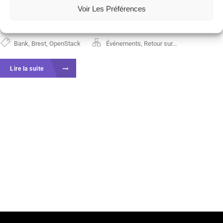
un expert reconnu dans la conception d’architectures
Voir Les Préférences
de...
Bank
,
Brest
,
OpenStack
Événements
,
Retour sur...
Lire la suite