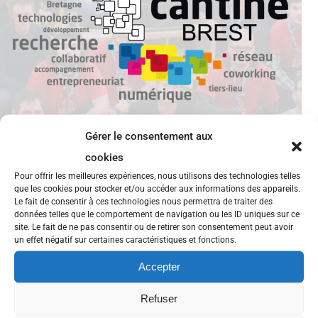
Gérer le consentement aux
cookies
Pour offrir les meilleures expériences, nous utilisons des technologies telles
que les cookies pour stocker et/ou accéder aux informations des appareils.
Retour sur… la conférence OpenStack
Le fait de consentir à ces technologies nous permettra de traiter des
données telles que le comportement de navigation ou les ID uniques sur ce
site. Le fait de ne pas consentir ou de retirer son consentement peut avoir
Introdution à OpenStack Gauvain Pocentek, expert
un effet négatif sur certaines caractéristiques et fonctions.
Linux et OpenStack chez Objectif Libre. Avec plus de
Accepter
1000 personnes formées depuis son arrivée début
2010, Gauvain est un des piliers d’Objectif Libre. C’est
Refuser