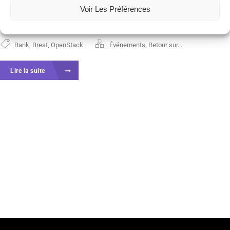
un expert reconnu dans la conception d’architectures
Voir Les Préférences
de...
Bank
,
Brest
,
OpenStack
Événements
,
Retour sur...
Lire la suite