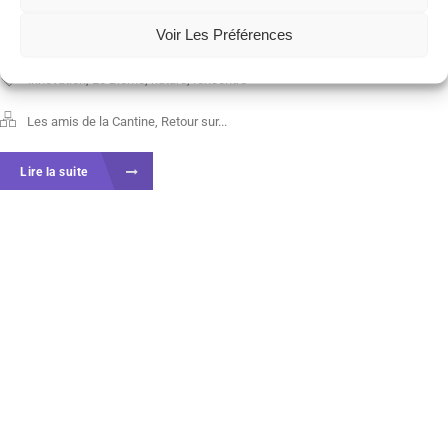
présenter ses différentes...
Voir Les Préférences
innovation
,
Le Biome
,
nature
,
rencontre
Les amis de la Cantine
,
Retour sur...
Lire la suite