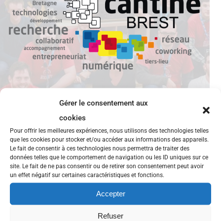
Gérer le consentement aux
cookies
Pour offrir les meilleures expériences, nous utilisons des technologies telles
Retour sur la visite de Xavier Coadic –
que les cookies pour stocker et/ou accéder aux informations des appareils.
Le Biome
Le fait de consentir à ces technologies nous permettra de traiter des
données telles que le comportement de navigation ou les ID uniques sur ce
site. Le fait de ne pas consentir ou de retirer son consentement peut avoir
La Cantine numérique brestoise a eu la chance
un effet négatif sur certaines caractéristiques et fonctions.
d’avoir la visite de Xavier Coadic cette semaine, avant
Accepter
qu’il ne parte faire un petit tour aux Vieilles Charrues
Refuser
2015 et au West Web Festival#2. Il est venu