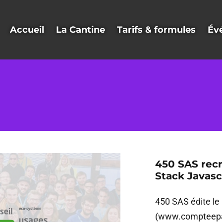
Accueil
La Cantine
Tarifs & formules
Év
450 SAS recr
Stack Javasc
450 SAS édite l
(www.compteepar