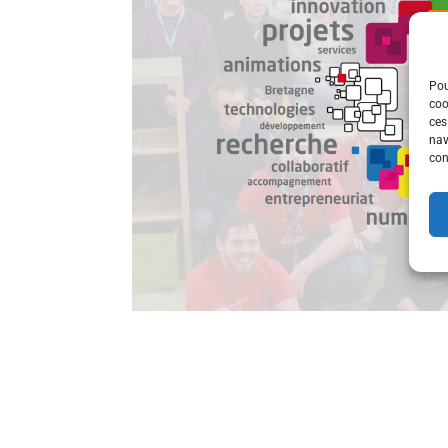
Pou
coo
ces
nav
con