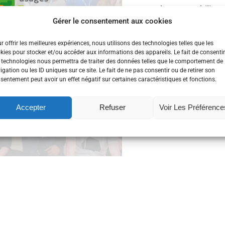
de comptabilise
Gérer le consentement aux cookies
réelles pour les 
derniers réussiss
r offrir les meilleures expériences, nous utilisons des technologies telles que les
kies pour stocker et/ou accéder aux informations des appareils. Le fait de consentir
vont toucher une
 technologies nous permettra de traiter des données telles que le comportement de
igation ou les ID uniques sur ce site. Le fait de ne pas consentir ou de retirer son
sentement peut avoir un effet négatif sur certaines caractéristiques et fonctions.
Brest
,
emploi
,
full 
Accepter
Refuser
Voir Les Préférence
Lire la suite