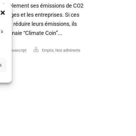
r simplement ses émissions de CO2
ménages et les entreprises. Si ces
ent à réduire leurs émissions, ils
 à
 monnaie “Climate Coin”...
stack
,
javascript
Emploi
,
Nos adhérents
s