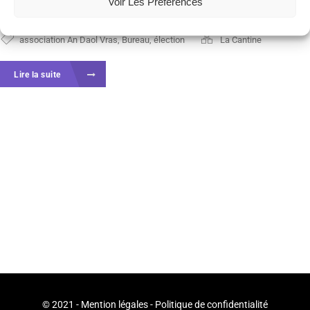
l’équipe: Horacio GONZALEZ et...
Voir Les Préférences
association An Daol Vras
,
Bureau
,
élection
La Cantine
Lire la suite
© 2021 -
Mention légales
-
Politique de confidentialité