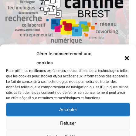
Gérer le consentement aux
cookies
Pour offrir les meilleures expériences, nous utilisons des technologies telles
que les cookies pour stocker et/ou accéder aux informations des appareils.
Le fait de consentir à ces technologies nous permettra de traiter des
Nouveau bureau An Daol Vras
données telles que le comportement de navigation ou les ID uniques sur ce
site. Le fait de ne pas consentir ou de retirer son consentement peut avoir
un effet négatif sur certaines caractéristiques et fonctions.
La semaine dernière a eu lieu le Conseil
d’administration de l’association An Daol Vras. Suite
Accepter
à la démission d’une partie du bureau, une élection a
Refuser
donc eu lieu et deux nouveaux membres ont rejoint