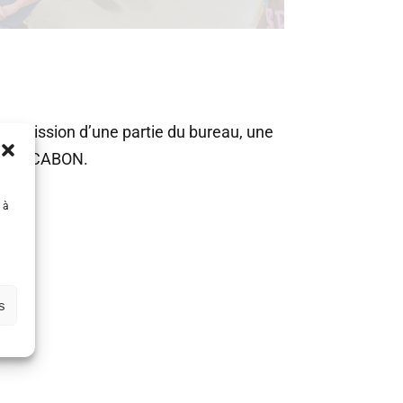
a démission d’une partie du bureau, une
ikaël CABON.
 à
s