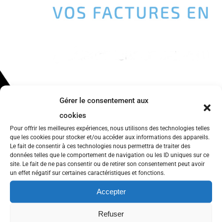
Gérer le consentement aux
cookies
Pour offrir les meilleures expériences, nous utilisons des technologies telles
INTIA recrute un responsable du
que les cookies pour stocker et/ou accéder aux informations des appareils.
Le fait de consentir à ces technologies nous permettra de traiter des
développement commercial
données telles que le comportement de navigation ou les ID uniques sur ce
site. Le fait de ne pas consentir ou de retirer son consentement peut avoir
INTIA recherche un(e) Responsable du
un effet négatif sur certaines caractéristiques et fonctions.
Développement Commercial. Qui est INTIA ? INTIA
Accepter
est une startup Brestoise née en 2014. INTIA édite
Refuser
une solution innovante de Devis / Factures. Chez