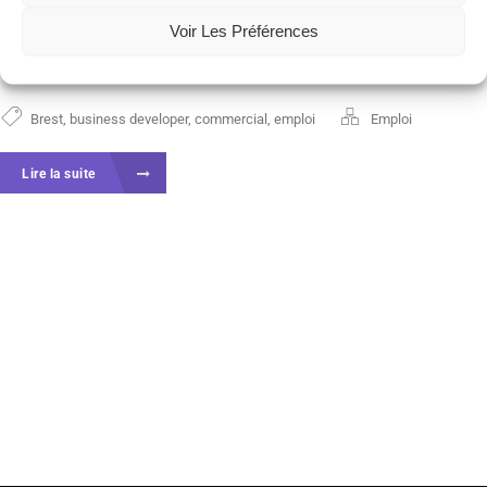
INTIA, nous croyons que tous les professionnels
Voir Les Préférences
doivent avoir accès...
Brest
,
business developer
,
commercial
,
emploi
Emploi
Lire la suite