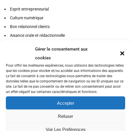
Esprit entrepreneurial
Culture numérique
Bon relationnel clients
Aisance orale et rédactionnelle
Vous faîtes preuve d’un fort esprit d’initiative que vous souhaitez
Gérer le consentement aux
mettre au service d’une start-up prometteuse au sein de laquelle
cookies
votre dynamisme et votre capacité à travailler en autonomie
pourront s’épanouir pleinement.
Pour offrir les meilleures expériences, nous utilisons des technologies telles
que les cookies pour stocker et/ou accéder aux informations des appareils.
Compétences et connaissances
Le fait de consentir à ces technologies nous permettra de traiter des
données telles que le comportement de navigation ou les ID uniques sur ce
spécifiques
site. Le fait de ne pas consentir ou de retirer son consentement peut avoir
un effet négatif sur certaines caractéristiques et fonctions.
Capacité à développer son réseau, à trouver les bons
Accepter
interlocuteurs
Maîtrise d’outils numériques de gestion commerciale
Refuser
Expérience de production de contenu à destination de TPE et
PME
Voir Les Préférences