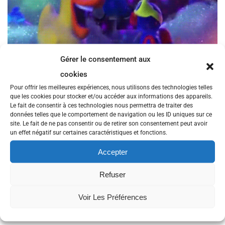
Gérer le consentement aux
cookies
Pour offrir les meilleures expériences, nous utilisons des technologies telles
que les cookies pour stocker et/ou accéder aux informations des appareils.
Le fait de consentir à ces technologies nous permettra de traiter des
Pour info, la troisième édition du Startup Weekend Brest aura lieu du
données telles que le comportement de navigation ou les ID uniques sur ce
29 au 31 janvier 2016 à l’ISEN Brest.
site. Le fait de ne pas consentir ou de retirer son consentement peut avoir
un effet négatif sur certaines caractéristiques et fonctions.
C’est quoi un Startup Weekend ?
Accepter
Un Startup Weekend est un événement réunissant en un lieu unique
une centaine de participants qui ont pour seul objectif de créer des
Refuser
startups «viables » en 54 heures.
Le Startup Weekend Brest est ouvert à tous les profils : étudiants,
Voir Les Préférences
porteurs de projet, développeurs, designers, commerciaux,
gestionnaires, entrepreneurs, aventuriers, salariés…