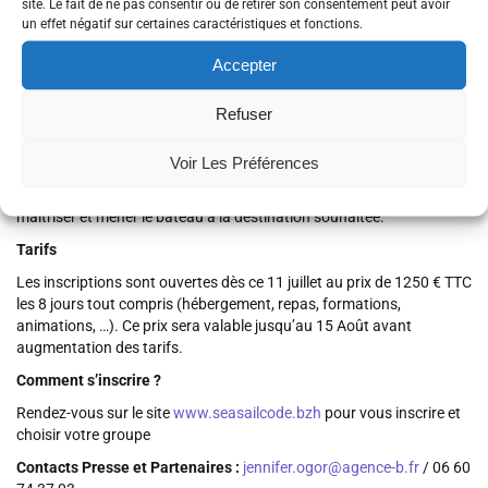
site. Le fait de ne pas consentir ou de retirer son consentement peut avoir
– groupe TRIBORD : groupe de débutants qui veulent comprendre et
un effet négatif sur certaines caractéristiques et fonctions.
commencer à coder pour le web
Accepter
La voile
Nous avons souhaité associer la voile à des formations
Refuser
informatiques pour ses qualités complémentaires avec le travail sur
des projets informatiques. La voile apporte une prise d’initiative des
Voir Les Préférences
pratiquants, de connaître les éléments naturels avant de sortir
(vent, marées, courants, …) mais aussi une cohésion d’équipe pour
maîtriser et mener le bateau à la destination souhaitée.
Tarifs
Les inscriptions sont ouvertes dès ce 11 juillet au prix de 1250 € TTC
les 8 jours tout compris (hébergement, repas, formations,
animations, …). Ce prix sera valable jusqu’au 15 Août avant
augmentation des tarifs.
Comment s’inscrire ?
Rendez-vous sur le site
www.seasailcode.bzh
pour vous inscrire et
choisir votre groupe
Contacts Presse et Partenaires :
jennifer.ogor@agence-b.fr
/ 06 60