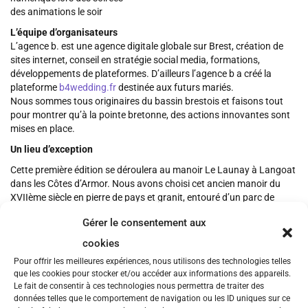
des animations le soir
L’équipe d’organisateurs
L’agence b. est une agence digitale globale sur Brest, création de
sites internet, conseil en stratégie social media, formations,
développements de plateformes. D’ailleurs l’agence b a créé la
plateforme
b4wedding.fr
destinée aux futurs mariés.
Nous sommes tous originaires du bassin brestois et faisons tout
pour montrer qu’à la pointe bretonne, des actions innovantes sont
mises en place.
Un lieu d’exception
Cette première édition se déroulera au manoir Le Launay à Langoat
dans les Côtes d’Armor. Nous avons choisi cet ancien manoir du
XVIIème siècle en pierre de pays et granit, entouré d’un parc de
verdure de 7 hectares, et entièrement rénové pour sa qualité
Gérer le consentement aux
d’accueil et le côté prestigieux du lieu propice au travail et à la
détente.
cookies
Bâbord ou tribord ?
Pour offrir les meilleures expériences, nous utilisons des technologies telles
que les cookies pour stocker et/ou accéder aux informations des appareils.
Les 20 participants seront divisés en 2 groupes : bâbord et tribord.
Le fait de consentir à ces technologies nous permettra de traiter des
– groupe BABORD : apprentissage de Ruby On Rails ou Node JS ou
données telles que le comportement de navigation ou les ID uniques sur ce
angular JS