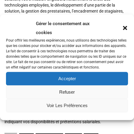
technologies employées, le développement d’une partie de la
solution, la gestion des prestataires, l’encadrement de stagiaires,
etc.
Gérer le consentement aux
De formation Ingénieur ou bac+5, vous avez démontré votre
cookies
autonomie pour le développement d’applications mobiles en
contexte professionnel ou personnel. Vous êtes rigoureux,
Pour offrir les meilleures expériences, nous utilisons des technologies telles
dynamique, ambitieux et avez un goût prononcé pour
que les cookies pour stocker et/ou accéder aux informations des appareils.
l’entrepreneuriat.
Le fait de consentir à ces technologies nous permettra de traiter des
données telles que le comportement de navigation ou les ID uniques sur ce
————————————————————————————————
site. Le fait de ne pas consentir ou de retirer son consentement peut avoir
un effet négatif sur certaines caractéristiques et fonctions.
Début souhaité : au plus vite
Rémunération : 30-40K€ avec possibilité d’intéressement selon
Accepter
profil
Refuser
Contrat : CDI
Lieu de Travail : Brest (Technopole Brest Iroise)
Voir Les Préférences
————————————————————————————————
Envoyez votre candidature à marianne.laurent@gmail.com en
indiquant vos disponibilités et prétentions salariales.