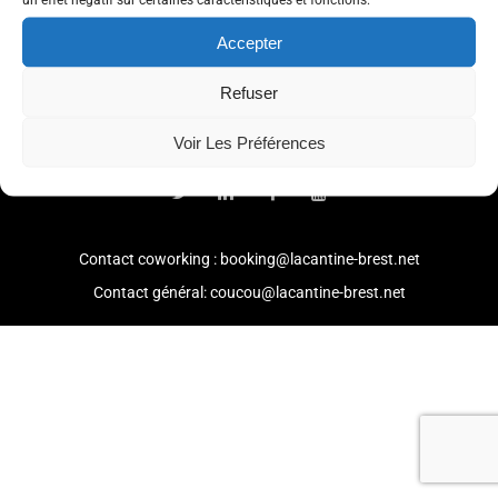
Accepter
Refuser
© 2021 -
Mention légales
-
Politique de confidentialité
Voir Les Préférences
Contact coworking : booking@lacantine-brest.net
Contact général: coucou@lacantine-brest.net