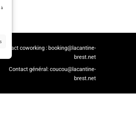
 à
s
Contact coworking : booking@lacantine-
brest.net
Contact général: coucou@lacantine-
brest.net