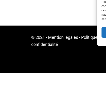
Pou
coo
ces
nav
con
© 2021 -
Mention légales
-
Politique de
confidentialité