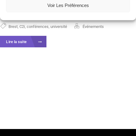
pour leur formation et pour leur insertion
Voir Les Préférences
professionnelle. Le...
Brest
,
C2i
,
conférences
,
université
Événements
Lire la suite