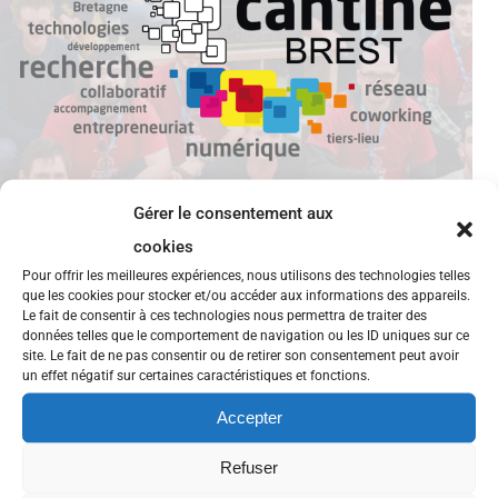
Gérer le consentement aux
cookies
Pour offrir les meilleures expériences, nous utilisons des technologies telles
que les cookies pour stocker et/ou accéder aux informations des appareils.
Programme des conférences C2i
Le fait de consentir à ces technologies nous permettra de traiter des
données telles que le comportement de navigation ou les ID uniques sur ce
site. Le fait de ne pas consentir ou de retirer son consentement peut avoir
Institué en 2002 puis complété par la circulaire du 9
un effet négatif sur certaines caractéristiques et fonctions.
juin 2011, le Certificat Informatique et Internet (C2i)®
Accepter
est une certification nationale portant sur les
compétences numériques nécessaires aux étudiants
Refuser