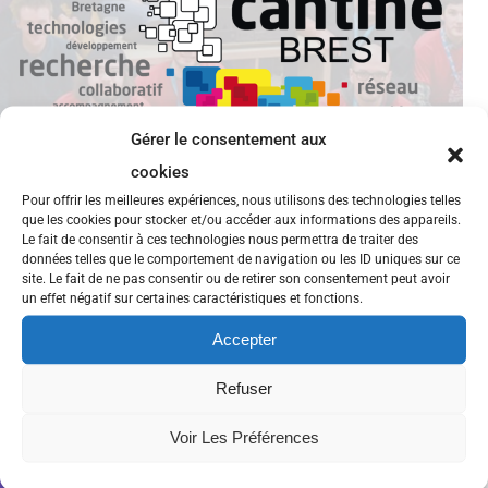
Gérer le consentement aux
cookies
Pour offrir les meilleures expériences, nous utilisons des technologies telles
que les cookies pour stocker et/ou accéder aux informations des appareils.
Le fait de consentir à ces technologies nous permettra de traiter des
données telles que le comportement de navigation ou les ID uniques sur ce
site. Le fait de ne pas consentir ou de retirer son consentement peut avoir
4 places à gagner pour le ciné-débat
un effet négatif sur certaines caractéristiques et fonctions.
autour du film "SNOWDEN"
Accepter
Chargement en cours…
Refuser
Voir Les Préférences
Brest
,
ciné-débat
,
snowden
,
surveillance
Événements