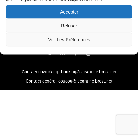
Accepter
Refuser
© 2021 -
Mention légales
-
Politique de confidentialité
Voir Les Préférences
Contact coworking : booking@lacantine-brest.net
Contact général: coucou@lacantine-brest.net