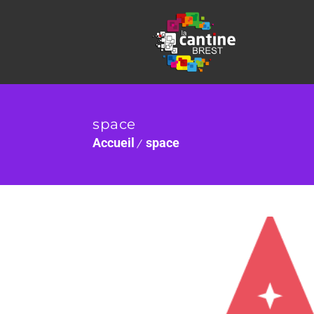
space
Accueil
space