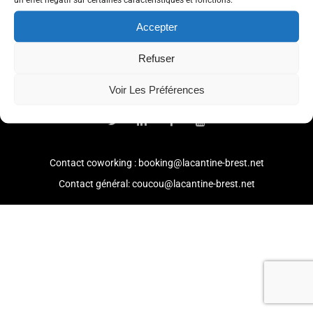
Accepter
Refuser
© 2021 -
Mention légales
-
Politique de confidentialité
Voir Les Préférences
Contact coworking : booking@lacantine-brest.net
Contact général: coucou@lacantine-brest.net