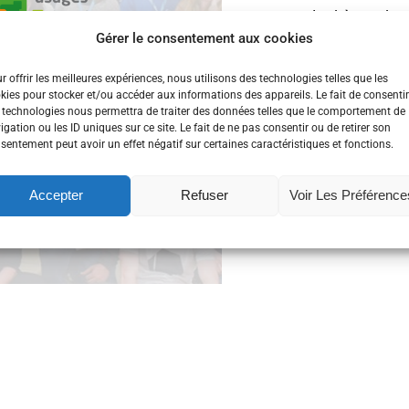
sur le thème des 
Gérer le consentement aux cookies
service de la per
ceux qui n’ont pu 
r offrir les meilleures expériences, nous utilisons des technologies telles que les
kies pour stocker et/ou accéder aux informations des appareils. Le fait de consentir
 technologies nous permettra de traiter des données telles que le comportement de
cloud computing
,
m
igation ou les ID uniques sur ce site. Le fait de ne pas consentir ou de retirer son
sentement peut avoir un effet négatif sur certaines caractéristiques et fonctions.
Lire la suite
Accepter
Refuser
Voir Les Préférence