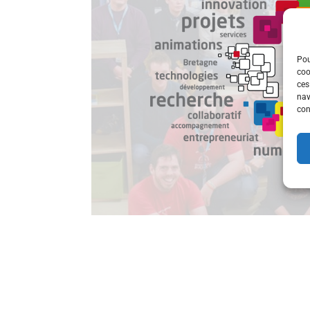
Pou
coo
ces
nav
con