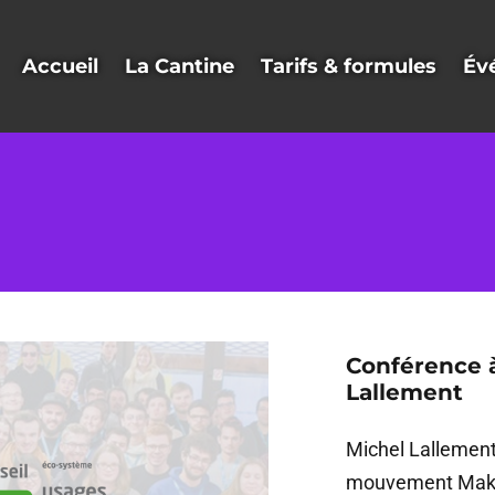
Accueil
La Cantine
Tarifs & formules
Év
Conférence à
Lallement
Michel Lallement 
mouvement Maker