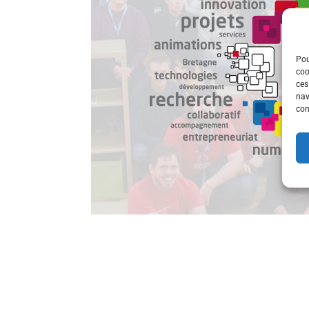
Pou
coo
ces
nav
con