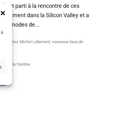
. Il est parti à la rencontre de ces
ctement dans la Silicon Valley et a
eaux modes de...
 à
ces
,
maker
,
Michel Lallement
,
nouveaux lieux de
mis de la Cantine
s