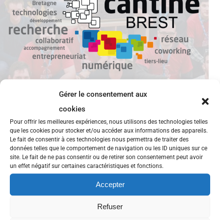
Gérer le consentement aux
cookies
Pour offrir les meilleures expériences, nous utilisons des technologies telles
que les cookies pour stocker et/ou accéder aux informations des appareils.
Rosalie Life recrute!
Le fait de consentir à ces technologies nous permettra de traiter des
données telles que le comportement de navigation ou les ID uniques sur ce
site. Le fait de ne pas consentir ou de retirer son consentement peut avoir
Rosalie Life est le réseau numérique et physique de
un effet négatif sur certaines caractéristiques et fonctions.
partage dédié aux seniors actifs qui souhaitent vivre
Accepter
mieux en développant des pratiques collaboratives :
sorties, échange de savoirs et de services, habitat
Refuser