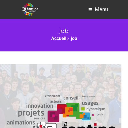
Menu
job
Accueil
job