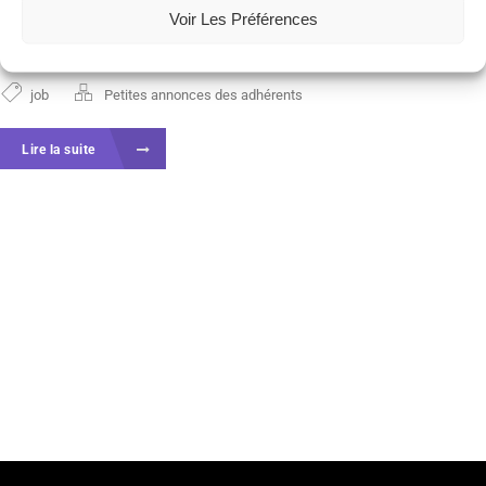
participatif… Notre solution permet de rompre
Voir Les Préférences
l’isolement, de mutualiser...
job
Petites annonces des adhérents
Lire la suite