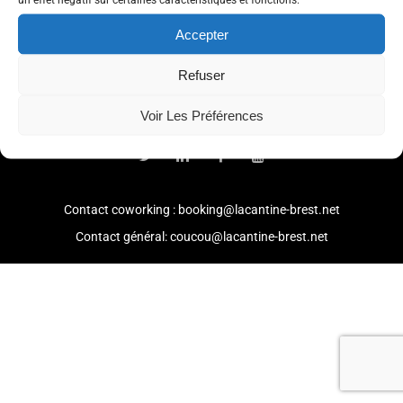
Accepter
Refuser
© 2021 -
Mention légales
-
Politique de confidentialité
Voir Les Préférences
Contact coworking : booking@lacantine-brest.net
Contact général: coucou@lacantine-brest.net